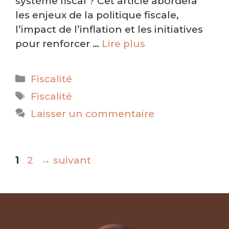
système fiscal ? Cet article abordera
les enjeux de la politique fiscale,
l’impact de l’inflation et les initiatives
pour renforcer …
Lire plus
Catégories
Fiscalité
Étiquettes
Fiscalité
Laisser un commentaire
Page
Page
1
2
→
suivant