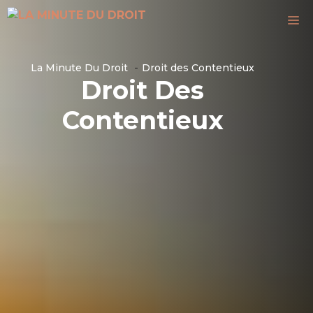
Aller
M
au
contenu
La Minute Du Droit
Droit des Contentieux
Droit Des
Contentieux