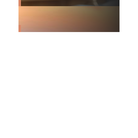
Constat À Sète : Quel
Huissier Contacter En
Cas De Sinistre À Sète
En 2025 ?
février 9, 2025
Huissier À Montpellier :