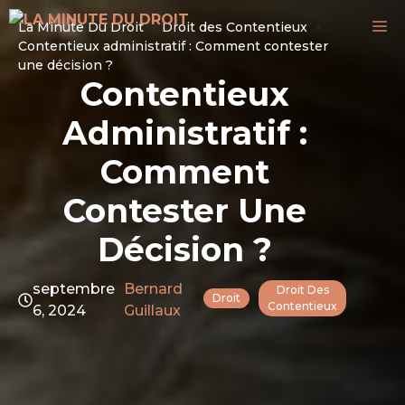
Aller
M
La Minute Du Droit
Droit des Contentieux
au
Contentieux administratif : Comment contester
contenu
une décision ?
Contentieux
Administratif :
Comment
Contester Une
Décision ?
septembre
Bernard
Droit Des
Droit
Contentieux
6, 2024
Guillaux