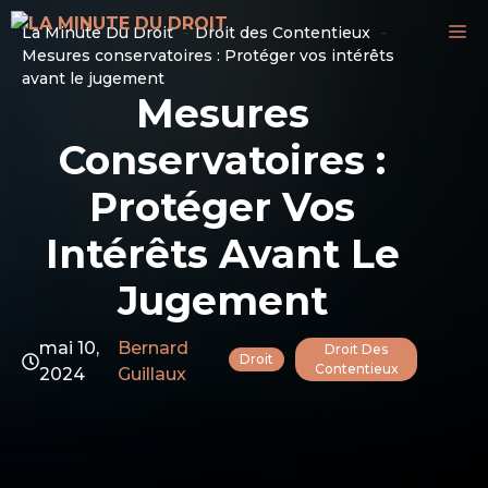
Aller
M
La Minute Du Droit
Droit des Contentieux
au
Mesures conservatoires : Protéger vos intérêts
contenu
avant le jugement
Mesures
Conservatoires :
Protéger Vos
Intérêts Avant Le
Jugement
mai 10,
Bernard
Droit Des
Droit
Contentieux
2024
Guillaux