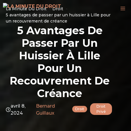
Aller
M
La Minute Du Droit
Droit
au
5 avantages de passer par un huissier à Lille pour
contenu
un recouvrement de créance
5 Avantages De
Passer Par Un
Huissier À Lille
Pour Un
Recouvrement De
Créance
avril 8,
Bernard
Droit
Droit
Privé
2024
Guillaux