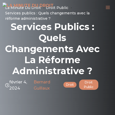
Aller
M
La Minute Du Droit
Droit Public
au
Services publics : Quels changements avec la
contenu
réforme administrative ?
Services Publics :
Quels
Changements Avec
La Réforme
Administrative ?
février 4,
Bernard
Droit
Droit
Public
2024
Guillaux