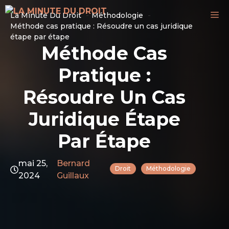
Aller
M
La Minute Du Droit
Méthodologie
au
Méthode cas pratique : Résoudre un cas juridique
contenu
étape par étape
Méthode Cas
Pratique :
Résoudre Un Cas
Juridique Étape
Par Étape
mai 25,
Bernard
Droit
Méthodologie
2024
Guillaux