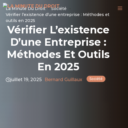
Aller
M
La Minute Du Droit
Société
au
Vérifier l’existence d’une entreprise : Méthodes et
contenu
outils en 2025
Vérifier L’existence
D’une Entreprise :
Méthodes Et Outils
En 2025
Société
juillet 19, 2025
Bernard Guillaux