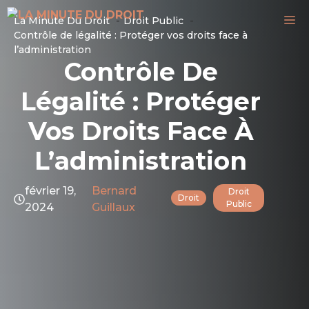
Aller
M
La Minute Du Droit
Droit Public
au
Contrôle de légalité : Protéger vos droits face à
contenu
l’administration
Contrôle De
Légalité : Protéger
Vos Droits Face À
L’administration
février 19,
Bernard
Droit
Droit
Public
2024
Guillaux