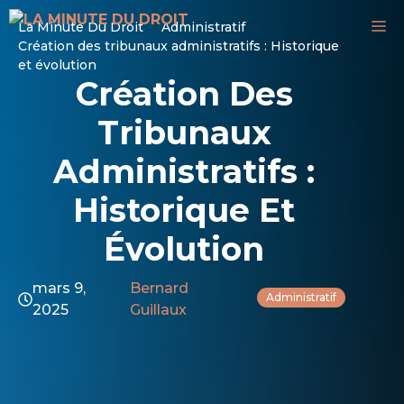
Aller
M
La Minute Du Droit
Administratif
au
Création des tribunaux administratifs : Historique
contenu
et évolution
Création Des
Tribunaux
Administratifs :
Historique Et
Évolution
mars 9,
Bernard
Administratif
2025
Guillaux