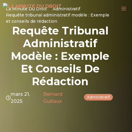
Aller
M
La Minute Du Droit
Administratif
au
Requête tribunal administratif modèle : Exemple
contenu
et conseils de rédaction
Requête Tribunal
Administratif
Modèle : Exemple
Et Conseils De
Rédaction
mars 21,
Bernard
Administratif
2025
Guillaux