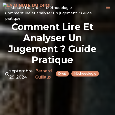
Aller
M
La Minute Du Droit
Méthodologie
au
Comment lire et analyser un jugement ? Guide
contenu
pratique
Comment Lire Et
Analyser Un
Jugement ? Guide
Pratique
septembre
Bernard
Droit
Méthodologie
29, 2024
Guillaux