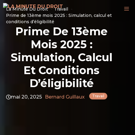
Aller
M
La Minute Du Droit
Travail
au
Prime de 13ème mois 2025 : Simulation, calcul et
contenu
conditions d’éligibilité
Prime De 13ème
Mois 2025 :
Simulation, Calcul
Et Conditions
D’éligibilité
Travail
mai 20, 2025
Bernard Guillaux